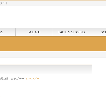
モクニタチ】
SS
M E N U
LADIE’S SHAVING
SC
2月18日
カテゴリー :
シャンプー
】
l