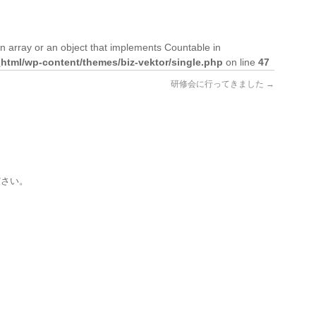
n array or an object that implements Countable in
tml/wp-content/themes/biz-vektor/single.php
on line
47
研修会に行ってきました
→
ださい。