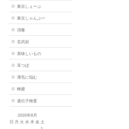
東京しぇーぶ
東京しゃんぷー
消毒
玄武岩
美味しいもの
耳つぼ
薄毛に悩む
蜂蜜
遺伝子検査
2026年8月
日
月
火
水
木
金
土
1