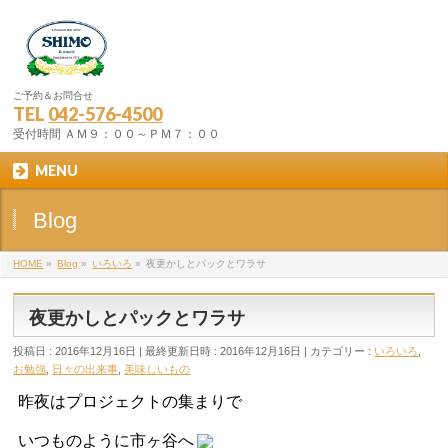
ご予約＆お問合せ
TEL
042-576-4500
受付時間 ＡＭ９：００～ＰＭ７：００
MENU
Blog
HOME
»
Blog
»
いろいろ
»
夜更かしとパックとワラサ
夜更かしとパックとワラサ
投稿日 : 2016年12月16日
最終更新日時 : 2016年12月16日
カテゴリー :
いろいろ
,
お勉強
,
日々の出来事
,
美味しいもの
昨夜はプロジェクトの集まりで
いつものように市ヶ谷へ