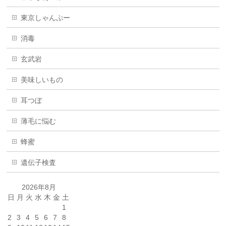
東京しゃんぷー
消毒
玄武岩
美味しいもの
耳つぼ
薄毛に悩む
蜂蜜
遺伝子検査
2026年8月
日
月
火
水
木
金
土
1
2
3
4
5
6
7
8