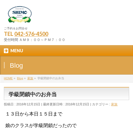
ご予約＆お問合せ
TEL
042-576-4500
受付時間 ＡＭ９：００～ＰＭ７：００
MENU
Blog
HOME
»
Blog
»
家族
»
学級閉鎖中のお弁当
学級閉鎖中のお弁当
投稿日 : 2016年12月15日
最終更新日時 : 2016年12月15日
カテゴリー :
家族
１３日から本日１５日まで
娘のクラスが学級閉鎖だったので