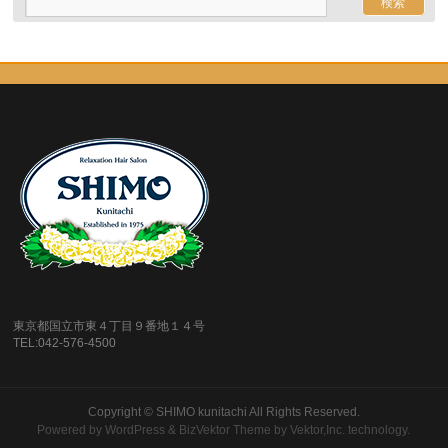
東京都国立市東４丁目９番地１４号
TEL:042-576-4500
Copyright ©
SHIMO kunitachi
All Rights Reserved.
Powered by
WordPress
&
BizVektor Theme
by
Vektor,Inc.
technology.