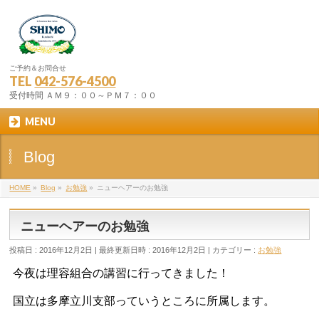
ご予約＆お問合せ
TEL
042-576-4500
受付時間 ＡＭ９：００～ＰＭ７：００
MENU
Blog
HOME
»
Blog
»
お勉強
»
ニューヘアーのお勉強
ニューヘアーのお勉強
投稿日 : 2016年12月2日
最終更新日時 : 2016年12月2日
カテゴリー :
お勉強
今夜は理容組合の講習に行ってきました！
国立は多摩立川支部っていうところに所属します。