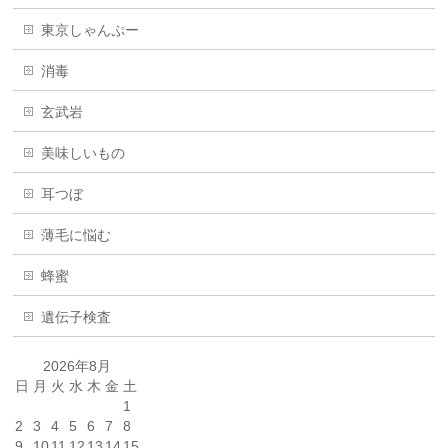
東京しゃんぷー
消毒
玄武岩
美味しいもの
耳つぼ
薄毛に悩む
蜂蜜
遺伝子検査
2026年8月
日
月
火
水
木
金
土
1
2
3
4
5
6
7
8
9
10
11
12
13
14
15