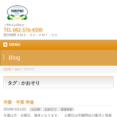
ご予約＆お問合せ
TEL
042-576-4500
受付時間 ＡＭ９：００～ＰＭ７：００
MENU
Blog
HOME
»
Blog
»
かおそり
タグ : かおそり
卒園・卒業 準備
2018年3月12日
お仕事
お顔そり
原液美容
今週は月・火曜日、連休となります。 土曜日は卒園間近の園児と母親