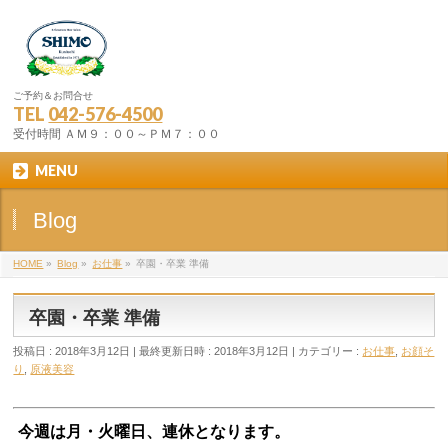
ご予約＆お問合せ
TEL
042-576-4500
受付時間 ＡＭ９：００～ＰＭ７：００
MENU
Blog
HOME
»
Blog
»
お仕事
»
卒園・卒業 準備
卒園・卒業 準備
投稿日 : 2018年3月12日
最終更新日時 : 2018年3月12日
カテゴリー :
お仕事
,
お顔そ
り
,
原液美容
今週は月・火曜日、連休となります。