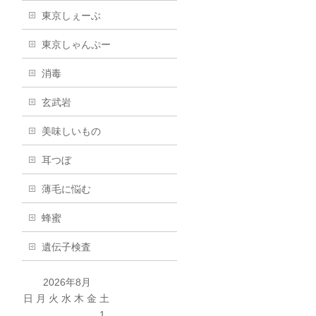
東京しぇーぶ
東京しゃんぷー
消毒
玄武岩
美味しいもの
耳つぼ
薄毛に悩む
蜂蜜
遺伝子検査
2026年8月
日
月
火
水
木
金
土
1