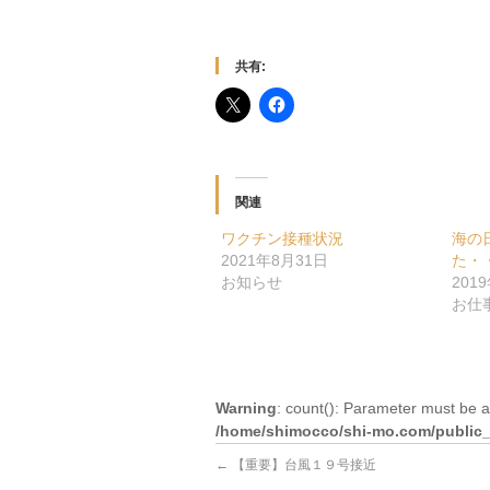
共有:
関連
ワクチン接種状況
海の
2021年8月31日
た・
お知らせ
201
お仕
Warning
: count(): Parameter must be a
/home/shimocco/shi-mo.com/public_h
←
【重要】台風１９号接近