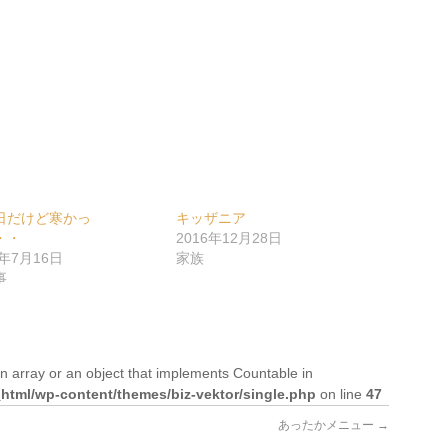
日だけど寒かっ
キッザニア
・・
2016年12月28日
9年7月16日
家族
事
n array or an object that implements Countable in
tml/wp-content/themes/biz-vektor/single.php
on line
47
あったかメニュー
→