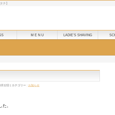
モクニタチ】
SS
M E N U
LADIE’S SHAVING
SC
0月12日
カテゴリー :
お知らせ
した。