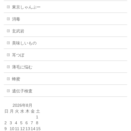
東京しゃんぷー
消毒
玄武岩
美味しいもの
耳つぼ
薄毛に悩む
蜂蜜
遺伝子検査
2026年8月
日
月
火
水
木
金
土
1
2
3
4
5
6
7
8
9
10
11
12
13
14
15