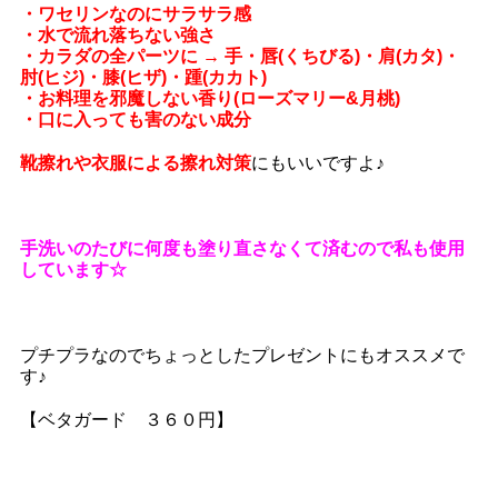
・ワセリンなのにサラサラ感
・水で流れ落ちない強さ
・カラダの全パーツに → 手・唇(くちびる)・肩(カタ)・
肘(ヒジ)・膝(ヒザ)・踵(カカト)
・お料理を邪魔しない香り(ローズマリー&月桃)
・口に入っても害のない成分
靴擦れや衣服による擦れ対策
にもいいですよ♪
手洗いのたびに何度も塗り直さなくて済むので私も使用
しています☆
プチプラなのでちょっとしたプレゼントにもオススメで
す♪
【ベタガード ３６０円】