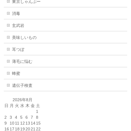
東京しゃんぷー
消毒
玄武岩
美味しいもの
耳つぼ
薄毛に悩む
蜂蜜
遺伝子検査
2026年8月
日
月
火
水
木
金
土
1
2
3
4
5
6
7
8
9
10
11
12
13
14
15
16
17
18
19
20
21
22