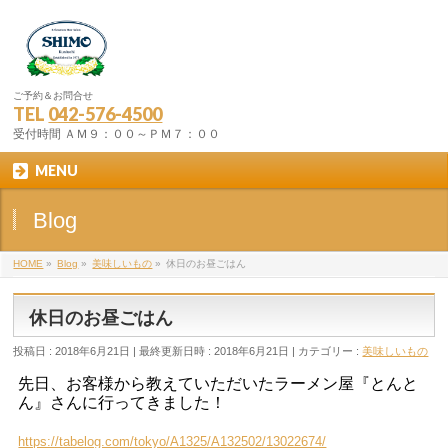
ご予約＆お問合せ
TEL
042-576-4500
受付時間 ＡＭ９：００～ＰＭ７：００
MENU
Blog
HOME
»
Blog
»
美味しいもの
»
休日のお昼ごはん
休日のお昼ごはん
投稿日 : 2018年6月21日
最終更新日時 : 2018年6月21日
カテゴリー :
美味しいもの
先日、お客様から教えていただいたラーメン屋『とんと
ん』さんに行ってきました！
https://tabelog.com/tokyo/A1325/A132502/13022674/