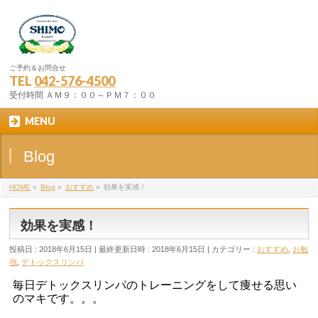
ご予約＆お問合せ
TEL
042-576-4500
受付時間 ＡＭ９：００～ＰＭ７：００
MENU
Blog
HOME
»
Blog
»
おすすめ
»
効果を実感！
効果を実感！
投稿日 : 2018年6月15日
最終更新日時 : 2018年6月15日
カテゴリー :
おすすめ
,
お勉
強
,
デトックスリンパ
毎日デトックスリンパのトレーニングをして痩せる思い
のマキです。。。