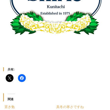
共有:
関連
置き勉
真冬の寒さですね