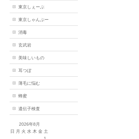
東京しぇーぶ
東京しゃんぷー
消毒
玄武岩
美味しいもの
耳つぼ
薄毛に悩む
蜂蜜
遺伝子検査
2026年8月
日
月
火
水
木
金
土
1