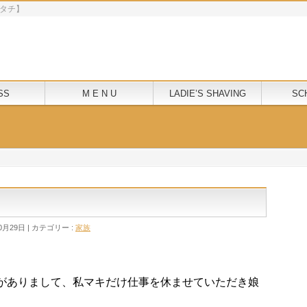
モクニタチ】
SS
M E N U
LADIE’S SHAVING
SC
0月29日
カテゴリー :
家族
がありまして、私マキだけ仕事を休ませていただき娘