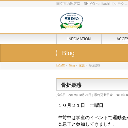
国立市の理容室 SHIMO kunitachi 【シ
INFOMATION
ACCE
Blog
HOME
»
Blog
»
家族
»
骨折疑惑
骨折疑惑
投稿日 : 2017年10月24日
最終更新日時 : 2017年1
１０月２１日 土曜日
午前中は学童のイベントで運動会
＆息子と参加してきました。