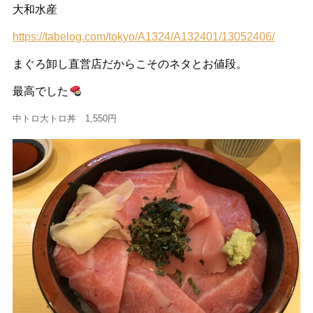
大和水産
https://tabelog.com/tokyo/A1324/A132401/13052406/
まぐろ卸し直営店だからこそのネタとお値段。
最高でした
中トロ大トロ丼 1,550円