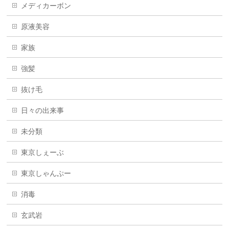
メディカーボン
原液美容
家族
強髪
抜け毛
日々の出来事
未分類
東京しぇーぶ
東京しゃんぷー
消毒
玄武岩