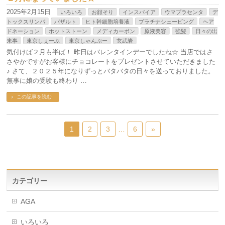
2025年2月15日
いろいろ
お顔そり
インスパイア
ウマプラセンタ
デ
トックスリンパ
バザルト
ヒト幹細胞培養液
プラチナシェービング
ヘア
ドネーション
ホットストーン
メディカーボン
原液美容
強髪
日々の出
来事
東京しぇーぶ
東京しゃんぷー
玄武岩
気付けば２月も半ば！ 昨日はバレンタインデーでしたね☆ 当店ではさ
さやかですがお客様にチョコレートをプレゼントさせていただきました
♪ さて、２０２５年になりずっとバタバタの日々を送っておりました。
無事に娘の受験も終わり …
この記事を読む
1
2
3
…
6
»
カテゴリー
AGA
いろいろ