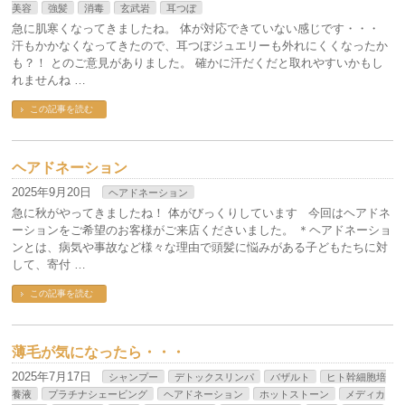
美容
強髪
消毒
玄武岩
耳つぼ
急に肌寒くなってきましたね。 体が対応できていない感じです・・・
汗もかかなくなってきたので、耳つぼジュエリーも外れにくくなったか
も？！ とのご意見がありました。 確かに汗だくだと取れやすいかもし
れませんね …
この記事を読む
ヘアドネーション
2025年9月20日
ヘアドネーション
急に秋がやってきましたね！ 体がびっくりしています 今回はヘアドネ
ーションをご希望のお客様がご来店くださいました。 ＊ヘアドネーショ
ンとは、病気や事故など様々な理由で頭髪に悩みがある子どもたちに対
して、寄付 …
この記事を読む
薄毛が気になったら・・・
2025年7月17日
シャンプー
デトックスリンパ
バザルト
ヒト幹細胞培
養液
プラチナシェービング
ヘアドネーション
ホットストーン
メディカ