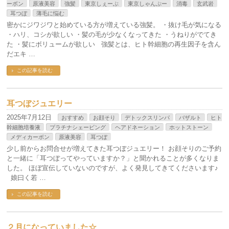
ーボン
原液美容
強髪
東京しぇーぶ
東京しゃんぷー
消毒
玄武岩
耳つぼ
薄毛に悩む
密かにジワジワと始めている方が増えている強髪。 ・抜け毛が気になる
・ハリ、コシが欲しい ・髪の毛が少なくなってきた ・うねりがでてき
た ・髪にボリュームが欲しい 強髪とは、ヒト幹細胞の再生因子を含ん
だエキ …
この記事を読む
耳つぼジュエリー
2025年7月12日
おすすめ
お顔そり
デトックスリンパ
バザルト
ヒト
幹細胞培養液
プラチナシェービング
ヘアドネーション
ホットストーン
メディカーボン
原液美容
耳つぼ
少し前からお問合せが増えてきた耳つぼジュエリー！ お顔そりのご予約
と一緒に「耳つぼってやっていますか？」と聞かれることが多くなりま
した。 ほぼ宣伝していないのですが、よく発見してきてくださいます♪
娘曰く若 …
この記事を読む
２月になっていました☆