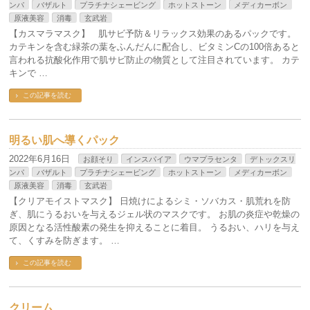
ンパ
バザルト
プラチナシェービング
ホットストーン
メディカーボン
原液美容
消毒
玄武岩
【カスマラマスク】 肌サビ予防＆リラックス効果のあるパックです。
カテキンを含む緑茶の葉をふんだんに配合し、ビタミンCの100倍あると
言われる抗酸化作用で肌サビ防止の物質として注目されています。 カテ
キンで …
この記事を読む
明るい肌へ導くパック
2022年6月16日
お顔そり
インスパイア
ウマプラセンタ
デトックスリ
ンパ
バザルト
プラチナシェービング
ホットストーン
メディカーボン
原液美容
消毒
玄武岩
【クリアモイストマスク】 日焼けによるシミ・ソバカス・肌荒れを防
ぎ、肌にうるおいを与えるジェル状のマスクです。 お肌の炎症や乾燥の
原因となる活性酸素の発生を抑えることに着目。 うるおい、ハリを与え
て、くすみを防ぎます。 …
この記事を読む
クリーム