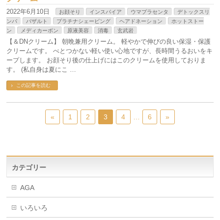
2022年6月10日
お顔そり
インスパイア
ウマプラセンタ
デトックスリ
ンパ
バザルト
プラチナシェービング
ヘアドネーション
ホットストー
ン
メディカーボン
原液美容
消毒
玄武岩
【＆DNクリーム】 朝晩兼用クリーム。 軽やかで伸びの良い保湿・保護
クリームです。 べとつかない軽い使い心地ですが、長時間うるおいをキ
ープします。 お顔そり後の仕上げにはこのクリームを使用しておりま
す。 (私自身は夏にこ …
この記事を読む
«
1
2
3
4
…
6
»
カテゴリー
AGA
いろいろ