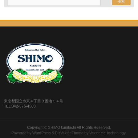
東京都国立市東４丁目９番地１４号
TEL:042-576-4500
Copyright ©
SHIMO kunitachi
All Rights Reserved.
Powered by
WordPress
&
BizVektor Theme
by
Vektor,Inc.
technology.