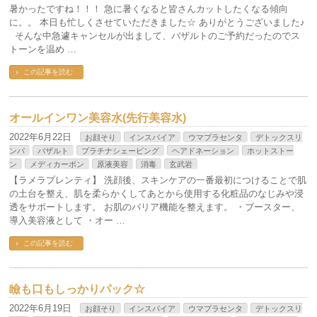
暑かったですね！！！ 急に暑くなると皆さんカットしたくなる傾向
に。。 本日も忙しくさせていただきました☆ ありがとうございました♪
そんな中急遽キャンセルが出まして、バザルトのご予約だったのでス
トーンを温め …
この記事を読む
オールインワン美容水(先行美容水)
2022年6月22日
お顔そり
インスパイア
ウマプラセンタ
デトックスリ
ンパ
バザルト
プラチナシェービング
ヘアドネーション
ホットストー
ン
メディカーボン
原液美容
消毒
玄武岩
【ラメラプレンティ】 洗顔後、スキンケアの一番最初につけることで肌
の土台を整え、肌を柔らかくしてあとから使用する化粧品のなじみや浸
透をサポートします。 お肌のバリア機能を整えます。 ・ブースター、
導入美容液として ・オー …
この記事を読む
瞼も口もしっかりパック☆
2022年6月19日
お顔そり
インスパイア
ウマプラセンタ
デトックスリ