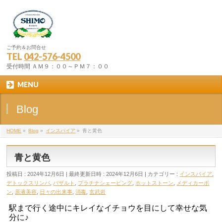
ご予約＆お問合せ
TEL
042-576-4500
受付時間 ＡＭ９：００～ＰＭ７：００
MENU
Blog
HOME
»
Blog
»
インスパイア
»
青と黄色
青と黄色
投稿日 : 2024年12月6日
最終更新日時 : 2024年12月6日
カテゴリー :
インスパイア
,
デトックスリンパ
,
バザルト
,
プラチナシェービング
,
ホットストーン
,
メディカーボ
ン
,
原液美容
,
日々の出来事
,
消毒
,
玄武岩
駅まで行く途中にキレイなイチョウを目にして幸せな気
分に♪