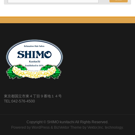
東京都国立市東４丁目９番地１４号
TEL:042-576-4500
Copyright ©
SHIMO kunitachi
All Rights Reserved.
Powered by
WordPress
&
BizVektor Theme
by
Vektor,Inc.
technology.