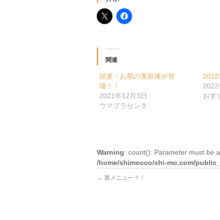
関連
頭皮・お肌の美容液が登
202
場！！
202
2021年12月3日
おす
ウマプラセンタ
Warning
: count(): Parameter must be a
/home/shimocco/shi-mo.com/public_h
←
裏メニュー？！