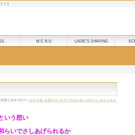
モクニタチ】
SS
M E N U
LADIE’S SHAVING
SC
月27日
カテゴリー :
おすすめ
,
お顔そり
,
ウマプラセンタ
,
バザルト
,
ホットスト
という想い
和らいでさしあげられるか