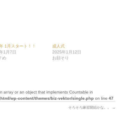
2年 1月スタート！！
成人式
2年1月7日
2025年1月12日
すめ
お顔そり
n array or an object that implements Countable in
tml/wp-content/themes/biz-vektor/single.php
on line
47
そろそろ練習開始かな。。
→