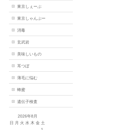
東京しぇーぶ
東京しゃんぷー
消毒
玄武岩
美味しいもの
耳つぼ
薄毛に悩む
蜂蜜
遺伝子検査
2026年8月
日
月
火
水
木
金
土
1