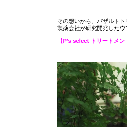
その想いから、バザルトト
製薬会社が研究開発した
ウ
【P’s select トリート