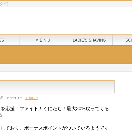
モクニタチ】
SS
M E N U
LADIE’S SHAVING
SC
8日
カテゴリー :
お知らせ
お店を応援！ファイト！くにたち！最大30%戻ってくる
☆
利用しており、ボーナスポイントがついているようです