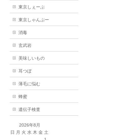
東京しぇーぶ
東京しゃんぷー
消毒
玄武岩
美味しいもの
耳つぼ
薄毛に悩む
蜂蜜
遺伝子検査
2026年8月
日
月
火
水
木
金
土
1