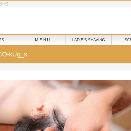
モクニタチ】
SS
M E N U
LADIE’S SHAVING
SC
O-kUg_s