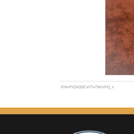
XVbnFVZAQGCxVTu7WcvIYQ_s