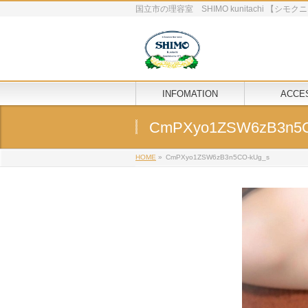
国立市の理容室 SHIMO kunitachi 【シ
INFOMATION
ACCE
CmPXyo1ZSW6zB3n5C
HOME
»
CmPXyo1ZSW6zB3n5CO-kUg_s