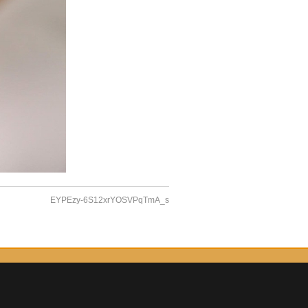
EYPEzy-6S12xrYOSVPqTmA_s